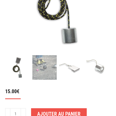
15.00
€
quantité
AJOUTER AU PANIER