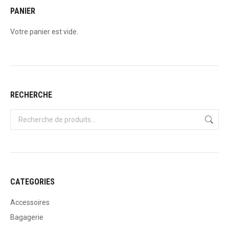
plusieurs
PANIER
variations.
Votre panier est vide.
Les
options
peuvent
être
choisies
RECHERCHE
sur
la
page
du
produit
CATEGORIES
Accessoires
Bagagerie