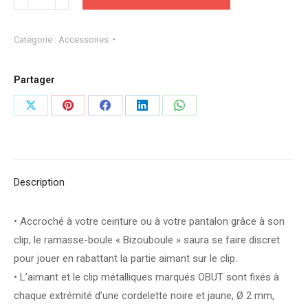
de
AIMANT
Catégorie :
Accessoires
BIZOUBOULE
OBUT
Partager
Partager
Partager
Partager
Partager
Partager
sur
sur
sur
sur
sur
X
Pinterest
Facebook
LinkedIn
WhatsApp
Description
• Accroché à votre ceinture ou à votre pantalon grâce à son
clip, le ramasse-boule « Bizouboule » saura se faire discret
pour jouer en rabattant la partie aimant sur le clip.
• L’aimant et le clip métalliques marqués OBUT sont fixés à
chaque extrémité d’une cordelette noire et jaune, Ø 2 mm,