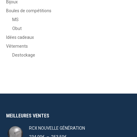
Bijoux
Boules de compétitions
MS
Obut
Idées cadeaux
Vêtements
Destockage
MEILLEURES VENTES
RCX NOUVELLE GÉNÉRATION
Plage
234.00
€
–
253.50
€