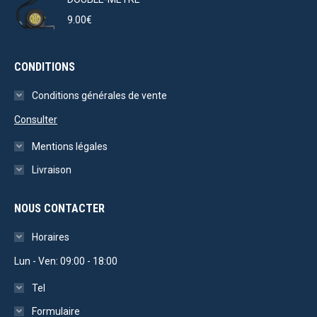
la
234.00€
9.00
€
page
à
du
253.50€
CONDITIONS
produit
Conditions générales de vente
Consulter
Mentions légales
Livraison
NOUS CONTACTER
Horaires
Lun - Ven: 09:00 - 18:00
Tel
Formulaire