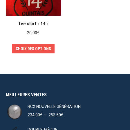
Tee shirt « 14 »
20.00
€
Ce
CHOIX DES OPTIONS
produit
a
plusieurs
variations.
Les
MEILLEURES VENTES
options
peuvent
RCX NOUVELLE GÉNÉRATION
être
Plage
234.00
€
–
253.50
€
choisies
de
sur
prix :
DOUBLE-MÈTRE