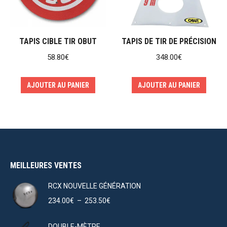
TAPIS CIBLE TIR OBUT
TAPIS DE TIR DE PRÉCISION
58.80
€
348.00
€
AJOUTER AU PANIER
AJOUTER AU PANIER
MEILLEURES VENTES
RCX NOUVELLE GÉNÉRATION
Plage
234.00
€
–
253.50
€
de
prix :
DOUBLE-MÈTRE